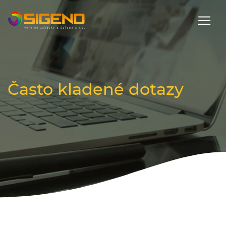
ÚVOD
SLUŽBY
NOVINKY
REFERENCE
KONTAKT
Často kladené dotazy