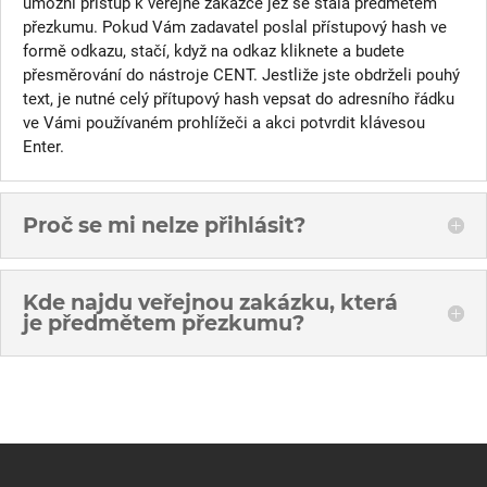
umožní přístup k veřejné zakázce jež se stala předmetěm
přezkumu. Pokud Vám zadavatel poslal přístupový hash ve
formě odkazu, stačí, když na odkaz kliknete a budete
přesměrování do nástroje CENT. Jestliže jste obdrželi pouhý
text, je nutné celý přítupový hash vepsat do adresního řádku
ve Vámi používaném prohlížeči a akci potvrdit klávesou
Enter.
Proč se mi nelze přihlásit?
Kde najdu veřejnou zakázku, která
je předmětem přezkumu?