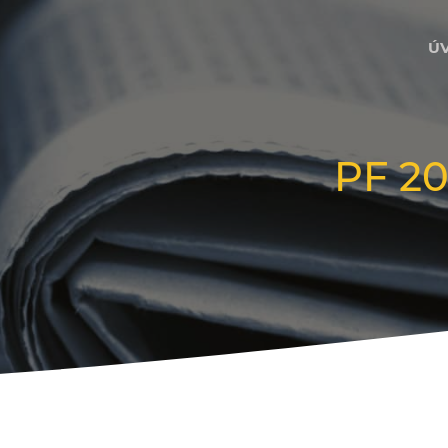
Ú
PF 2