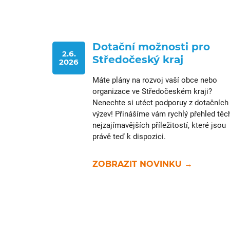
Dotační možnosti pro
2.6.
Středočeský kraj
2026
Máte plány na rozvoj vaší obce nebo
organizace ve Středočeském kraji?
Nenechte si utéct podporuy z dotačních
výzev! Přinášíme vám rychlý přehled těc
nejzajímavějších příležitostí, které jsou
právě teď k dispozici.
ZOBRAZIT NOVINKU →